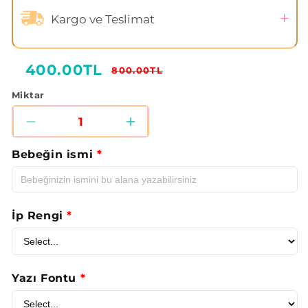
Kargo ve Teslimat
400.00TL
800.00TL
Normal
İndirimli
fiyat
fiyat
Miktar
Masum
Masum
Tilki
Tilki
Bebeğin ismi
*
Pamuk
Pamuk
Müslin
Müslin
Emzirme
Emzirme
İp Rengi
*
Önlüğü
Önlüğü
için
için
Yazı Fontu
*
adedi
adedi
azaltın
artırın