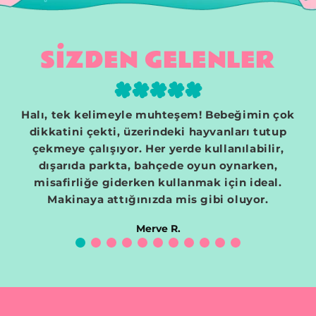
SİZDEN GELENLER
Halı, tek kelimeyle muhteşem! Bebeğimin çok
dikkatini çekti, üzerindeki hayvanları tutup
çekmeye çalışıyor. Her yerde kullanılabilir,
m
dışarıda parkta, bahçede oyun oynarken,
misafirliğe giderken kullanmak için ideal.
Makinaya attığınızda mis gibi oluyor.
Merve R.