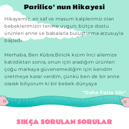
Parilico' nun Hikayesi
Hikayemiz, en saf ve masum kalplerimiz olan
bebeklerimizin tenine uygun, bütçe dostu
ürünleri anne ve babalarla buluşturma arzusuyla
başladı.
Merhaba, Ben Kübra.Biricik kızım İnci ailemize
katıldıktan sonra, onun için aradığım ürünleri
çoğu markaya güvenemediğim için kendim
üretmeye karar verdim, çünkü ben de bir anne
olarak biliyorum ki bir bebek dünyaya
geldiğinde çeşitli hazırlıklar yapılıyor, kendisine
"Daha Fazla Gör"
en güzel kumaşlar seçiliyor, özenle korunuyor ve
bebeğimizi korumak için onu sardığımız
ürünlerin doğal ve güvenilir olması gerekiyor.
SIKÇA SORULAN SORULAR
İstedim ki ben İncim için ürettiğim hem bebek