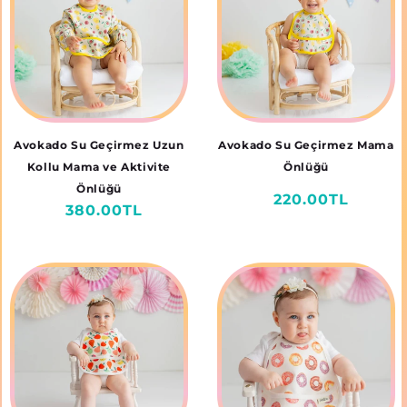
Avokado Su Geçirmez Uzun
Avokado Su Geçirmez Mama
Kollu Mama ve Aktivite
Önlüğü
Önlüğü
Normal
220.00TL
Normal
380.00TL
fiyat
fiyat