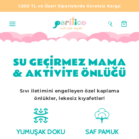
1.500 TL ve Üzeri Siparişlerde Ücretsiz Kargo
Sepet
SU GEÇIRMEZ MAMA
& AKTIVITE ÖNLÜĞÜ
Sıvı iletimini engelleyen özel kaplama
önlükler, lekesiz kıyafetler!
YUMUŞAK DOKU
SAF PAMUK