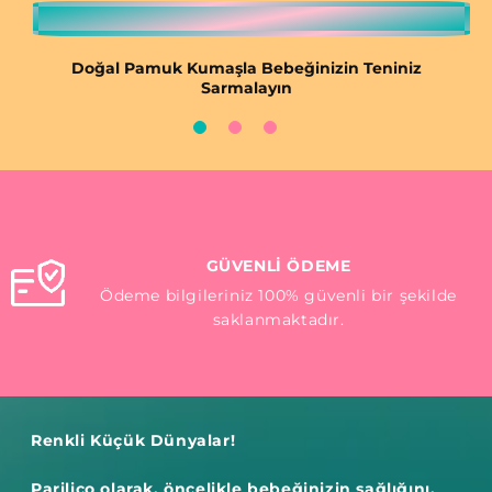
Doğal Pamuk Kumaşla Bebeğinizin Teniniz
Sarmalayın
BİZE ULAŞIN
Bizimle parilico@gmail.com mail adresinden
veya sosyal medya kanallarımızdan iletişime
geçebilirsiniz.
Renkli Küçük Dünyalar!
Parilico olarak, öncelikle bebeğinizin sağlığını,