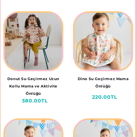
fiyat
fiyat
Donut Su Geçirmez Uzun
Dino Su Geçirmez Mama
Kollu Mama ve Aktivite
Önlüğü
Önlüğü
Normal
220.00TL
Normal
380.00TL
fiyat
fiyat