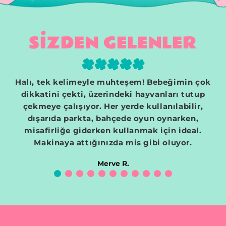
SİZDEN GELENLER
Halı, tek kelimeyle muhteşem! Bebeğimin çok
dikkatini çekti, üzerindeki hayvanları tutup
çekmeye çalışıyor. Her yerde kullanılabilir,
m
dışarıda parkta, bahçede oyun oynarken,
misafirliğe giderken kullanmak için ideal.
Makinaya attığınızda mis gibi oluyor.
Merve R.