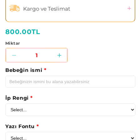
Kargo ve Teslimat
Normal
800.00TL
fiyat
Miktar
Gökkuşağı
Gökkuşağı
Pamuk
Pamuk
Bebeğin ismi
*
Müslin
Müslin
Emzirme
Emzirme
Önlüğü
Önlüğü
İp Rengi
*
için
için
adedi
adedi
Yazı Fontu
*
azaltın
artırın