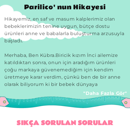
Parilico' nun Hikayesi
Hikayemiz, en saf ve masum kalplerimiz olan
bebeklerimizin tenine uygun, bütçe dostu
ürünleri anne ve babalarla buluşturma arzusuyla
başladı.
Merhaba, Ben Kübra.Biricik kızım İnci ailemize
katıldıktan sonra, onun için aradığım ürünleri
çoğu markaya güvenemediğim için kendim
üretmeye karar verdim, çünkü ben de bir anne
olarak biliyorum ki bir bebek dünyaya
geldiğinde çeşitli hazırlıklar yapılıyor, kendisine
"Daha Fazla Gör"
en güzel kumaşlar seçiliyor, özenle korunuyor ve
bebeğimizi korumak için onu sardığımız
ürünlerin doğal ve güvenilir olması gerekiyor.
SIKÇA SORULAN SORULAR
İstedim ki ben İncim için ürettiğim hem bebek