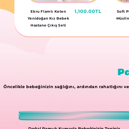
Normal
1,100.00TL
Ekru Flamlı Keten
Soft 
fiyat
Yenidoğan Kız Bebek
Müslin
Hastane Çıkış Seti
Pa
Öncelikle bebeğinizin sağlığını, ardından rahatlığını ve
Doğal Pamuk Kumaşla Bebeğinizin Teniniz