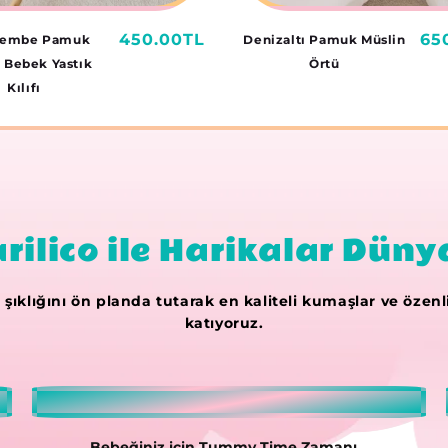
Normal
450.00TL
No
65
Pembe Pamuk
Denizaltı Pamuk Müslin
fiyat
fiy
 Bebek Yastık
Örtü
Kılıfı
rilico ile Harikalar Düny
 şıklığını ön planda tutarak en kaliteli kumaşlar ve özen
katıyoruz.
Bebeğiniz için Tummy Time Zamanı