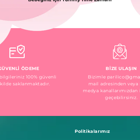
GÜVENLİ ÖDEME
BİZE ULAŞIN
ilgileriniz 100% güvenli
Bizimle parilico@gma
ekilde saklanmaktadır.
mail adresinden veya 
medya kanallarımızdan i
geçebilirsiniz.
Politikalarımız