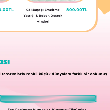
rmal
0.00TL
Normal
800.00TL
Gökkuşağı Emzirme
at
fiyat
Yastığı & Bebek Destek
Minderi
ası
li tasarımlarla renkli küçük dünyalara farklı bir dokunuş
Sıvı Geçirmez Kumaşlar, Kurtarıcı Çözümler