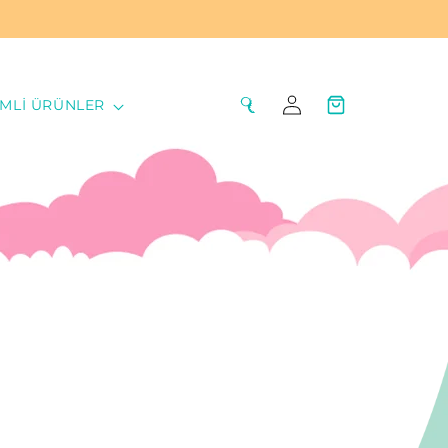
Oturum
Sepet
IMLI ÜRÜNLER
aç