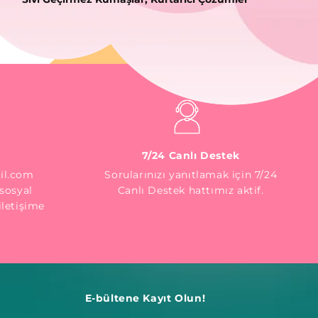
7/24 Canlı Destek
il.com
Sorularınızı yanıtlamak için 7/24
sosyal
Canlı Destek hattımız aktif.
letişime
E-bültene Kayıt Olun!