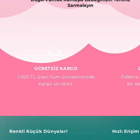
Sarmalayın
ÜCRETSİZ KARGO
1.500 TL üzeri tüm ürünlerimizde
Ödeme b
kargo ücretsiz.
bir ş
Renkli Küçük Dünyalar!
Hızlı Erişim